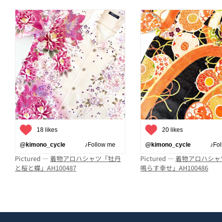
18 likes
20 likes
@kimono_cycle
♪Follow me
@kimono_cycle
♪Follo
Pictured —
着物アロハシャツ「牡丹
Pictured —
着物アロハシャ
と桜と蝶」AH100487
鳴らす幸せ」AH100486