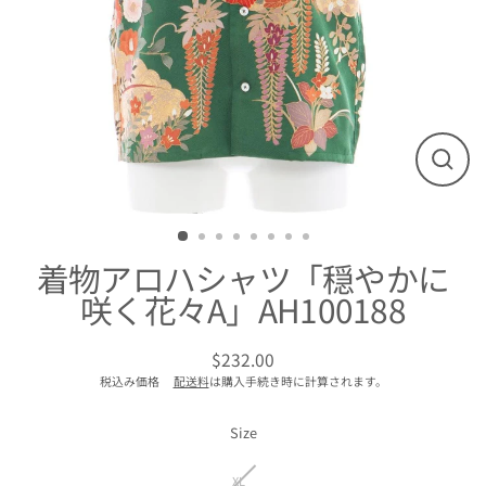
閉
じ
る
着物アロハシャツ「穏やかに
咲く花々A」AH100188
$232.00
通
税込み価格
配送料
は購入手続き時に計算されます。
常
価
格
Size
XL