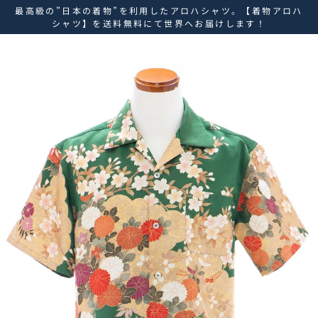
ス
最高級の”日本の着物”を利用したアロハシャツ。【着物アロハ
キ
シャツ】を送料無料にて世界へお届けします！
ッ
プ
し
て
コ
ン
テ
ン
ツ
に
移
動
す
る