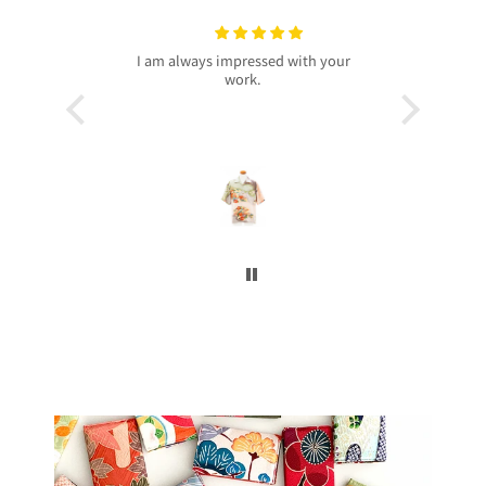
ressed with your
プレゼントで買いました！
rk.
今回、主人へのプレゼントで購入させ
昨
て頂きました。
客
着物から作られたアロハシャツで、特
し
別感もあり主人もとても喜んでくれて
本
大満足です！
お
柄や色合いもとても良く、着心地も良
かったです。
こ
身長は低い方ですが幅や丈もぴったり
で良かったです！
こんなに喜んでくれるなら、毎年のプ
レゼントにしてコレクションを増やし
ていくのも楽しいかなと思いました。
ぜひまた購入したいです！本当にあり
がとうございました！