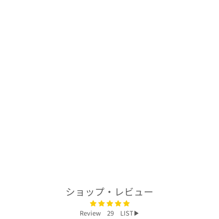
着物アロハシャツ
「穏やかに咲く
花々A」
AH100188
$232.00
ショップ・レビュー
Review 29 LIST▶︎