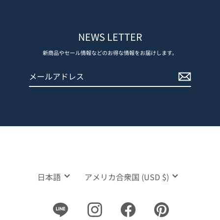
NEWS LETTER
新商品やセール情報などのお得な情報をお届けします。
メ
登
ー
録
ル
す
ア
る
ド
レ
ス
言
通
日本語
アメリカ合衆国 (USD $)
語
貨
Line
Instagram
Facebook
Pinterest