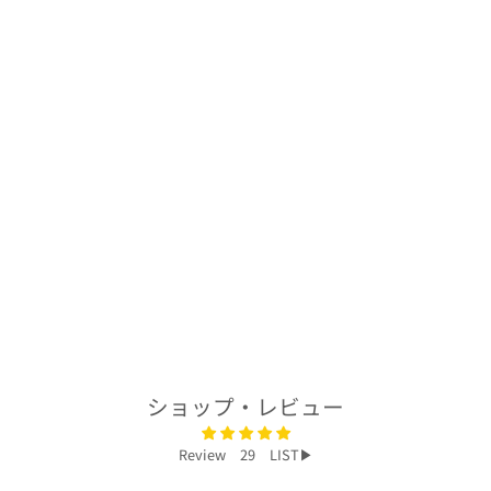
着物アロハシャツ
「優しい花吹雪
A」AH100178
$232.00
ショップ・レビュー
Review 29 LIST▶︎