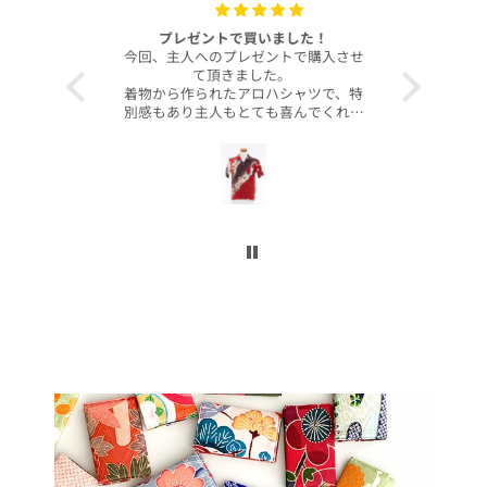
with your
プレゼントで買いました！
いつも
今回、主人へのプレゼントで購入させ
昨年より継
て頂きました。
客様より、
着物から作られたアロハシャツで、特
したのでご
別感もあり主人もとても喜んでくれて
本当に沢山
大満足です！
お買い上げ
柄や色合いもとても良く、着心地も良
かったです。
この写真を
身長は低い方ですが幅や丈もぴったり
で良かったです！
今後とも
こんなに喜んでくれるなら、毎年のプ
レゼントにしてコレクションを増やし
ていくのも楽しいかなと思いました。
ぜひまた購入したいです！本当にあり
がとうございました！