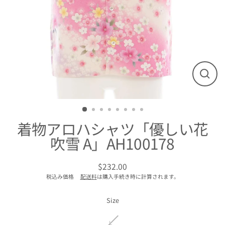
閉
じ
る
着物アロハシャツ「優しい花
吹雪 A」AH100178
$232.00
通
税込み価格
配送料
は購入手続き時に計算されます。
常
価
格
Size
L