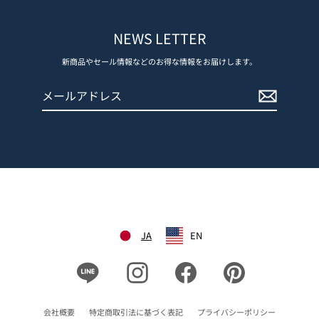
NEWS LETTER
新商品やセール情報などのお得な情報をお届けします。
メ
登
ー
録
ル
す
ア
る
ド
レ
ス
JA
EN
Line
Instagram
Facebook
Pinterest
会社概要
特定商取引法に基づく表記
プライバシーポリシー