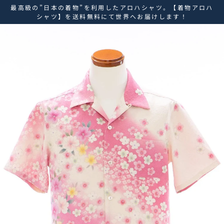
ス
最高級の”日本の着物”を利用したアロハシャツ。【着物アロハ
キ
シャツ】を送料無料にて世界へお届けします！
ッ
プ
し
て
コ
ン
テ
ン
ツ
に
移
動
す
る