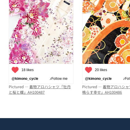
18 likes
20 likes
@kimono_cycle
♪Follow me
@kimono_cycle
♪Follo
Pictured —
着物アロハシャツ「牡丹
Pictured —
着物アロハシャ
と桜と蝶」AH100487
鳴らす幸せ」AH100486