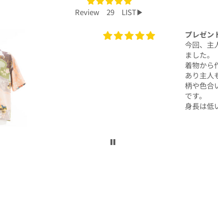
Review 29 LIST▶︎
プレゼントで買いました！
今回、主人へのプレゼントで購入させて頂き
ました。
着物から作られたアロハシャツで、特別感も
あり主人もとても喜んでくれて大満足です！
柄や色合いもとても良く、着心地も良かった
です。
身長は低い方ですが幅や丈もぴったりで良か
ったです！
こんなに喜んでくれるなら、毎年のプレゼン
トにしてコレクションを増やしていくのも楽
しいかなと思いました。
ぜひまた購入したいです！本当にありがとう
ございました！