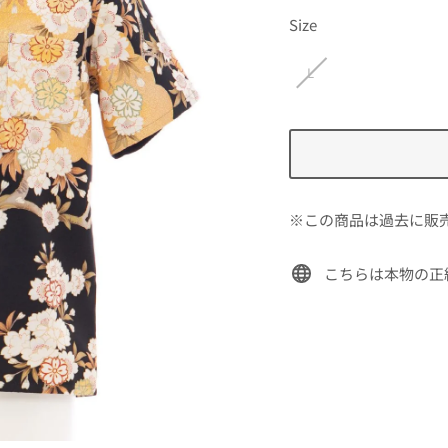
価
Size
格
L
※この商品は過去に販
こちらは本物の正