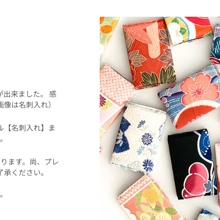
！
事が出来ました。 感
画像は名刺入れ）
ル【名刺入れ】ま
。
ります。尚、プレ
了承ください。
た。