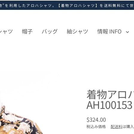
物”を利用したアロハシャツ。【着物アロハシャツ】を送料無料にて
シャツ
帽子
バッグ
紬シャツ
情報 INFO
着物アロハ
AH100153
$324.00
通
税込み価格
配送料
は購入
常