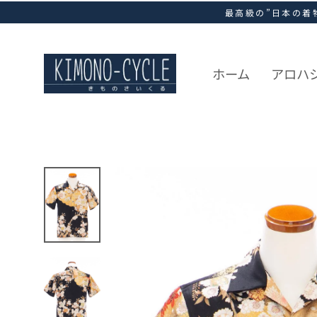
ス
最高級の”日本の着
キ
ッ
プ
し
ホーム
アロハ
て
コ
ン
テ
ン
ツ
に
移
動
す
る