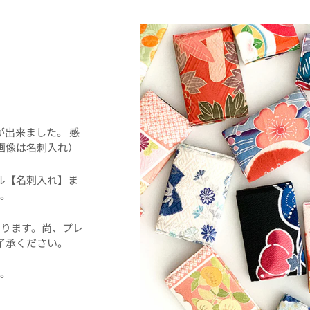
！
事が出来ました。 感
画像は名刺入れ）
ル【名刺入れ】ま
。
ります。尚、プレ
了承ください。
た。