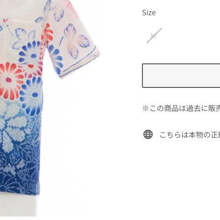
価
Size
格
M
※この商品は過去に販
こちらは本物の正