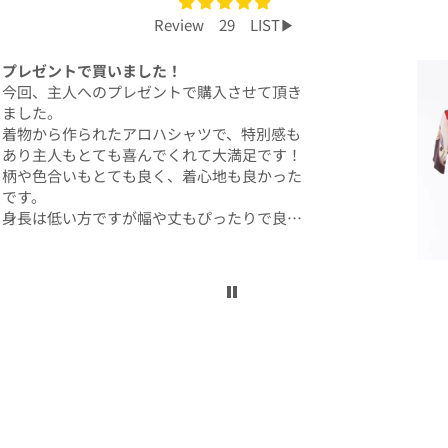
Review 29 LIST▶︎
プレゼントで買いました！
今回、主人へのプレゼントで購入させて頂き
ました。
着物から作られたアロハシャツで、特別感も
あり主人もとても喜んでくれて大満足です！
柄や色合いもとても良く、着心地も良かった
です。
身長は低い方ですが幅や丈もぴったりで良か
ったです！
こんなに喜んでくれるなら、毎年のプレゼン
トにしてコレクションを増やしていくのも楽
しいかなと思いました。
ぜひまた購入したいです！本当にありがとう
ございました！