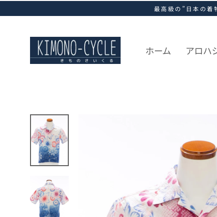
ス
最高級の”日本の着
キ
ッ
プ
し
ホーム
アロハ
て
コ
ン
テ
ン
ツ
に
移
動
す
る