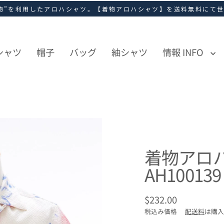
物”を利用したアロハシャツ。【着物アロハシャツ】を送料無料にて
シャツ
帽子
バッグ
紬シャツ
情報 INFO
着物アロハ
AH100139
$232.00
通
税込み価格
配送料
は購入
常