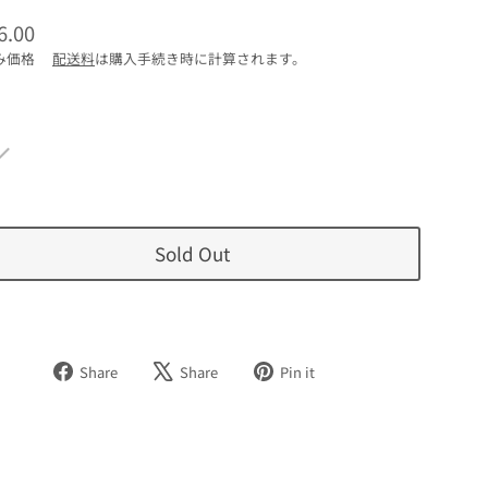
6.00
み価格
配送料
は購入手続き時に計算されます。
Sold Out
Facebook
Tweet
Pinterest
Share
Share
Pin it
で
on
で
シ
X
ピ
ェ
ン
ア
す
す
る