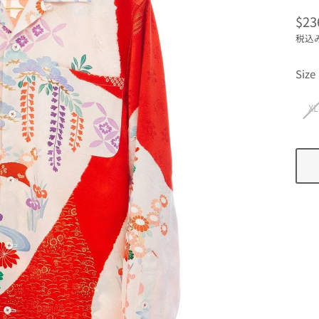
$23
通
税込
常
価
Size
格
XL