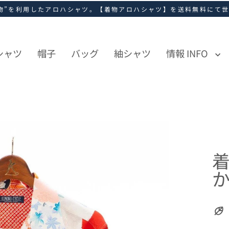
物”を利用したアロハシャツ。【着物アロハシャツ】を送料無料にて
シャツ
帽子
バッグ
紬シャツ
情報 INFO
か