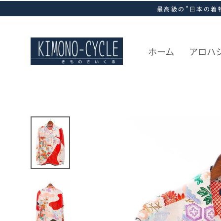
ス
最高級の”日本の着
キ
ッ
プ
し
ホーム
アロハ
て
コ
ン
テ
ン
ツ
に
移
動
す
る