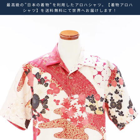
ス
最高級の”日本の着物”を利用したアロハシャツ。【着物アロハ
キ
シャツ】を送料無料にて世界へお届けします！
ッ
プ
し
て
コ
ン
テ
ン
ツ
に
移
動
す
る