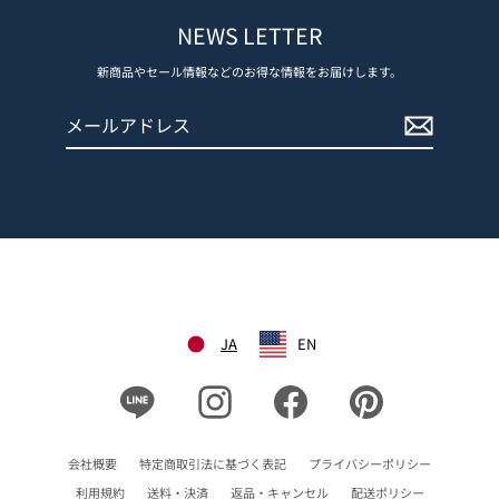
NEWS LETTER
新商品やセール情報などのお得な情報をお届けします。
メ
登
ー
録
ル
す
ア
る
ド
レ
ス
JA
EN
Line
Instagram
Facebook
Pinterest
会社概要
特定商取引法に基づく表記
プライバシーポリシー
利用規約
送料・決済
返品・キャンセル
配送ポリシー