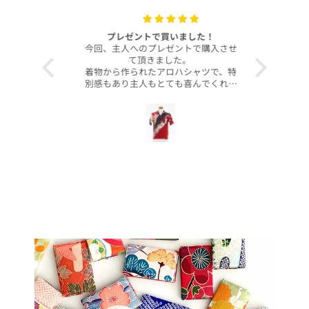
with your
プレゼントで買いました！
いつも
今回、主人へのプレゼントで購入させ
昨年より継
て頂きました。
客様より、
着物から作られたアロハシャツで、特
したのでご
別感もあり主人もとても喜んでくれて
本当に沢山
大満足です！
お買い上げ
柄や色合いもとても良く、着心地も良
かったです。
この写真を
身長は低い方ですが幅や丈もぴったり
で良かったです！
今後とも
こんなに喜んでくれるなら、毎年のプ
レゼントにしてコレクションを増やし
ていくのも楽しいかなと思いました。
ぜひまた購入したいです！本当にあり
がとうございました！