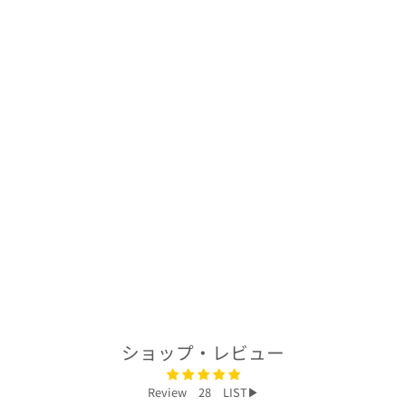
着物アロハシャツ
「花々の優しさ
A」AH100330
$249.00
ショップ・レビュー
Review 28 LIST▶︎