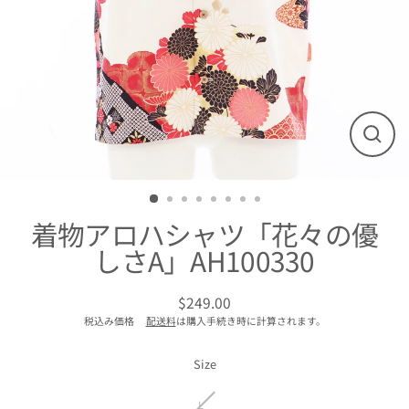
閉
じ
る
着物アロハシャツ「花々の優
しさA」AH100330
$249.00
通
税込み価格
配送料
は購入手続き時に計算されます。
常
価
格
Size
L