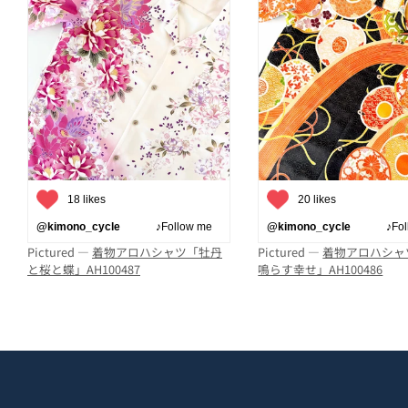
18 likes
20 likes
@kimono_cycle
♪Follow me
@kimono_cycle
♪Follo
Pictured —
着物アロハシャツ「牡丹
Pictured —
着物アロハシャ
と桜と蝶」AH100487
鳴らす幸せ」AH100486