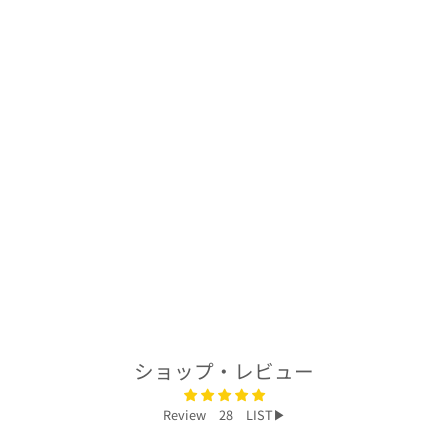
着物アロハシャツ
「波打つ幸B」
AH100306
$277.00
ショップ・レビュー
Review 28 LIST▶︎