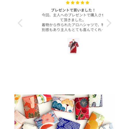
with your
プレゼントで買いました！
いつも
今回、主人へのプレゼントで購入させ
昨年より継
て頂きました。
客様より、
着物から作られたアロハシャツで、特
したのでご
別感もあり主人もとても喜んでくれて
本当に沢山
大満足です！
お買い上げ
柄や色合いもとても良く、着心地も良
かったです。
この写真を
身長は低い方ですが幅や丈もぴったり
で良かったです！
今後とも
こんなに喜んでくれるなら、毎年のプ
レゼントにしてコレクションを増やし
ていくのも楽しいかなと思いました。
ぜひまた購入したいです！本当にあり
がとうございました！