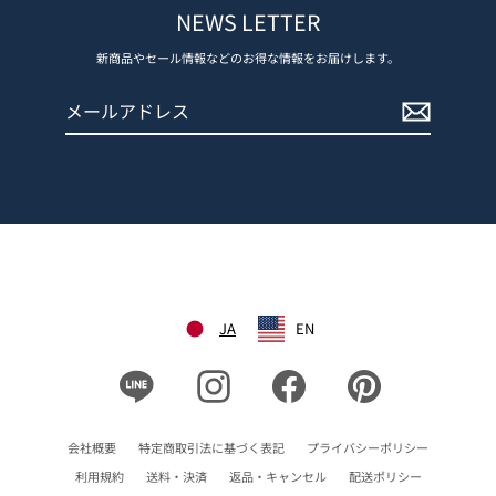
NEWS LETTER
新商品やセール情報などのお得な情報をお届けします。
メ
登
ー
録
ル
す
ア
る
ド
レ
ス
JA
EN
Line
Instagram
Facebook
Pinterest
会社概要
特定商取引法に基づく表記
プライバシーポリシー
利用規約
送料・決済
返品・キャンセル
配送ポリシー