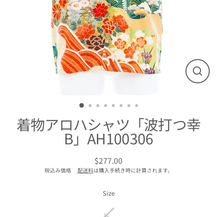
閉
じ
る
着物アロハシャツ「波打つ幸
B」AH100306
$277.00
通
税込み価格
配送料
は購入手続き時に計算されます。
常
価
格
Size
XL