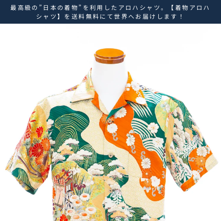
ス
最高級の”日本の着物”を利用したアロハシャツ。【着物アロハ
キ
シャツ】を送料無料にて世界へお届けします！
ッ
プ
し
て
コ
ン
テ
ン
ツ
に
移
動
す
る