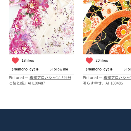
18 likes
20 likes
@kimono_cycle
♪Follow me
@kimono_cycle
♪Follo
Pictured —
着物アロハシャツ「牡丹
Pictured —
着物アロハシャ
と桜と蝶」AH100487
鳴らす幸せ」AH100486