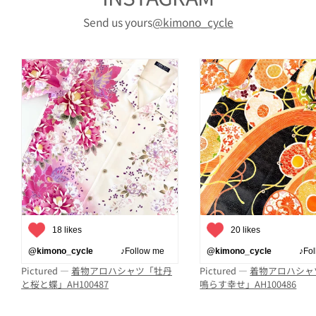
Send us yours
@kimono_cycle
18 likes
20 likes
@kimono_cycle
♪Follow me
@kimono_cycle
♪Follo
Pictured —
着物アロハシャツ「牡丹
Pictured —
着物アロハシャ
と桜と蝶」AH100487
鳴らす幸せ」AH100486