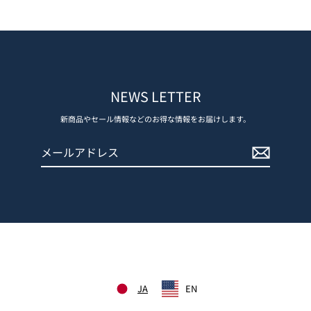
NEWS LETTER
新商品やセール情報などのお得な情報をお届けします。
メ
登
ー
録
ル
す
ア
る
ド
レ
ス
JA
EN