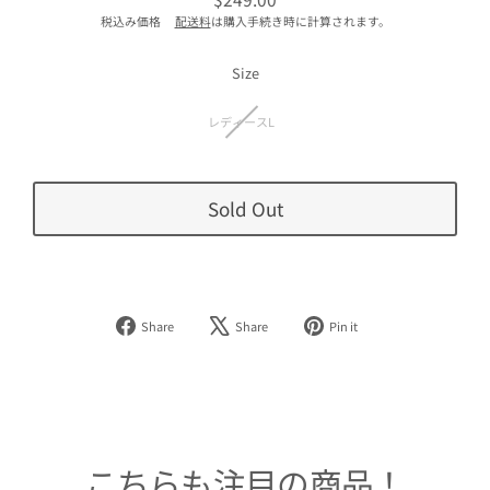
通
税込み価格
配送料
は購入手続き時に計算されます。
常
価
格
Size
レディースL
Sold Out
Facebook
Tweet
Pinterest
Share
Share
Pin it
で
on
で
シ
X
ピ
ェ
ン
ア
す
す
る
る
こちらも注目の商品！