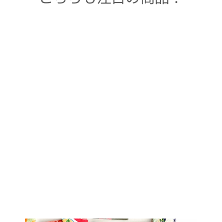
Sold Out
着物アロハシャツ
レディース「夏色
の花 L」
AH10008L
Women's
$249.00