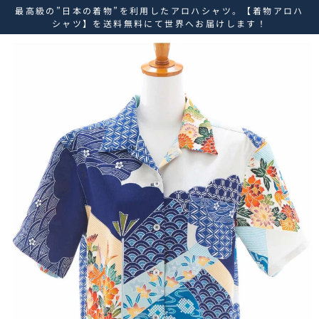
ス
最高級の”日本の着物”を利用したアロハシャツ。【着物アロハ
キ
シャツ】を送料無料にて世界へお届けします！
ッ
プ
し
て
コ
ン
テ
ン
ツ
に
移
動
す
る