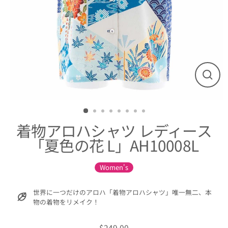
閉
じ
る
着物アロハシャツ レディース
「夏色の花 L」AH10008L
Women's
世界に一つだけのアロハ「着物アロハシャツ」唯一無二、本
物の着物をリメイク！
$249.00