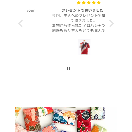
with your
プレゼントで買いました！
いつも
今回、主人へのプレゼントで購入させ
昨年より継
て頂きました。
客様より、
着物から作られたアロハシャツで、特
したのでご
別感もあり主人もとても喜んでくれて
本当に沢山
大満足です！
お買い上げ
柄や色合いもとても良く、着心地も良
かったです。
この写真を
身長は低い方ですが幅や丈もぴったり
で良かったです！
今後とも
こんなに喜んでくれるなら、毎年のプ
レゼントにしてコレクションを増やし
ていくのも楽しいかなと思いました。
ぜひまた購入したいです！本当にあり
がとうございました！