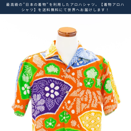
ス
最高級の”日本の着物”を利用したアロハシャツ。【着物アロハ
キ
シャツ】を送料無料にて世界へお届けします！
ッ
プ
し
て
コ
ン
テ
ン
ツ
に
移
動
す
る