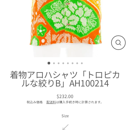
閉
じ
る
着物アロハシャツ「トロピカ
ルな絞りB」AH100214
$232.00
通
税込み価格
配送料
は購入手続き時に計算されます。
常
価
格
Size
XL