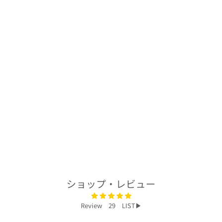
着物アロハシャツ
「トロピカルな絞
りB」AH100214
$232.00
ショップ・レビュー
Review 29 LIST▶︎