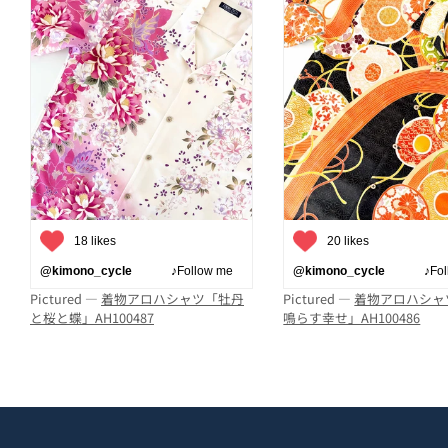
18 likes
20 likes
@kimono_cycle
♪Follow me
@kimono_cycle
♪Follo
Pictured —
着物アロハシャツ「牡丹
Pictured —
着物アロハシャ
と桜と蝶」AH100487
鳴らす幸せ」AH100486