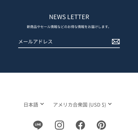
NEWS LETTER
新商品やセール情報などのお得な情報をお届けします。
メ
登
ー
録
ル
す
ア
る
ド
レ
ス
言
通
日本語
アメリカ合衆国 (USD $)
語
貨
Line
Instagram
Facebook
Pinterest