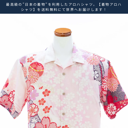
ス
最高級の”日本の着物”を利用したアロハシャツ。【着物アロハ
キ
シャツ】を送料無料にて世界へお届けします！
ッ
プ
し
て
コ
ン
テ
ン
ツ
に
移
動
す
る