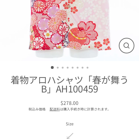
閉
じ
る
着物アロハシャツ「春が舞う
B」AH100459
$278.00
通
税込み価格
配送料
は購入手続き時に計算されます。
常
価
格
Size
XL