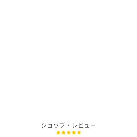
Sold Out
着物アロハシャツ
「春が舞うB」
AH100459
$278.00
ショップ・レビュー