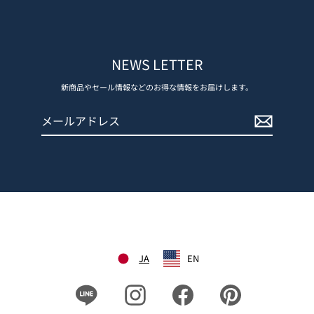
NEWS LETTER
新商品やセール情報などのお得な情報をお届けします。
メ
登
ー
録
ル
す
ア
る
ド
レ
ス
JA
EN
Line
Instagram
Facebook
Pinterest