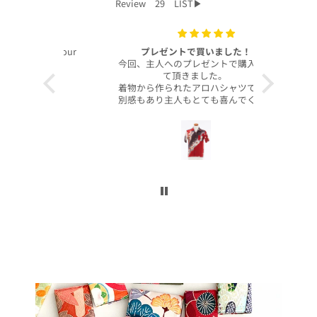
Review 29 LIST▶︎
with your
プレゼントで買いました！
いつも
今回、主人へのプレゼントで購入させ
昨年より継
て頂きました。
客様より、
着物から作られたアロハシャツで、特
したのでご
別感もあり主人もとても喜んでくれて
本当に沢山
大満足です！
お買い上げ
柄や色合いもとても良く、着心地も良
かったです。
この写真を
身長は低い方ですが幅や丈もぴったり
で良かったです！
今後とも
こんなに喜んでくれるなら、毎年のプ
レゼントにしてコレクションを増やし
ていくのも楽しいかなと思いました。
ぜひまた購入したいです！本当にあり
がとうございました！