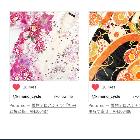
18 likes
20 likes
@kimono_cycle
♪Follow me
@kimono_cycle
♪Follo
Pictured —
着物アロハシャツ「牡丹
Pictured —
着物アロハシャ
と桜と蝶」AH100487
鳴らす幸せ」AH100486