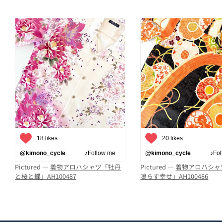
18 likes
20 likes
@kimono_cycle
♪Follow me
@kimono_cycle
♪Follo
Pictured —
着物アロハシャツ「牡丹
Pictured —
着物アロハシャ
と桜と蝶」AH100487
鳴らす幸せ」AH100486