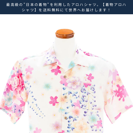
ス
最高級の”日本の着物”を利用したアロハシャツ。【着物アロハ
キ
シャツ】を送料無料にて世界へお届けします！
ッ
プ
し
て
コ
ン
テ
ン
ツ
に
移
動
す
る