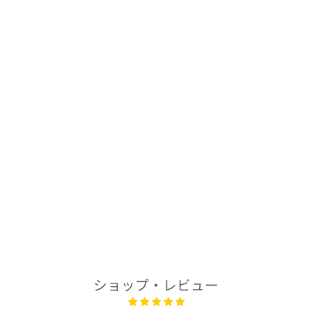
Sold Out
着物アロハシャツ
「穏やかな花々
A」AH100432
$278.00
ショップ・レビュー