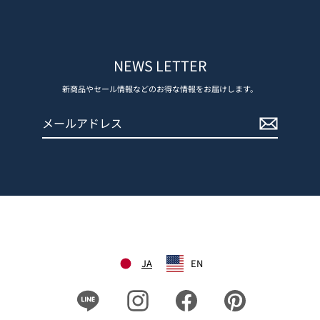
NEWS LETTER
新商品やセール情報などのお得な情報をお届けします。
メ
登
ー
録
ル
す
ア
る
ド
レ
ス
JA
EN
Line
Instagram
Facebook
Pinterest