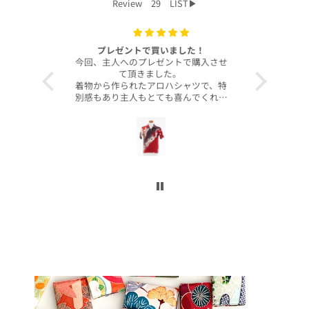
Review 29 LIST▶︎
した！
いつもありがとうございます！
I absolutel
トで購入させ
昨年より継続してご購入頂いているお
idea now,
。
客様より、嬉しい写真が送られてきま
before hit
シャツで、特
したのでご紹介させていただきます。
please w
喜んでくれて
本当に沢山の「着物アロハシャツ」を
purchase.
お買い上げいただきましてありがとう
well, so o
、着心地も良
ございます。
are pur
この写真を見る度に、幸せな気持ちに
amazing, th
丈もぴったり
なれます。
the cons
！
今後ともよろしくお願いします。
shipping
ら、毎年のプ
ョンを増やし
I can not 
思いました。
more of these s
！本当にあり
lots of size
た！
fill 
Thank yo