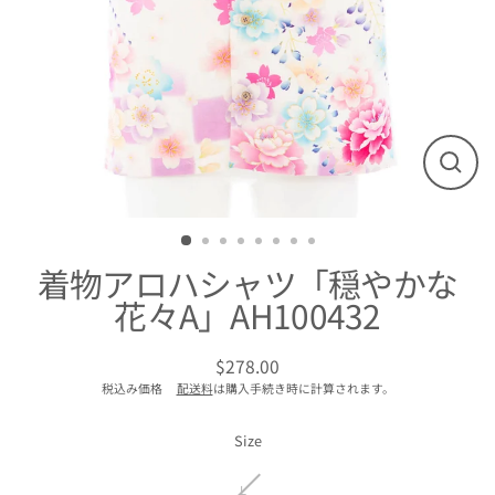
閉
じ
る
着物アロハシャツ「穏やかな
花々A」AH100432
$278.00
通
税込み価格
配送料
は購入手続き時に計算されます。
常
価
格
Size
L