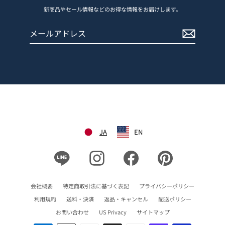
新商品やセール情報などのお得な情報をお届けします。
メ
登
ー
録
ル
す
ア
る
ド
レ
ス
JA
EN
Line
Instagram
Facebook
Pinterest
会社概要
特定商取引法に基づく表記
プライバシーポリシー
利用規約
送料・決済
返品・キャンセル
配送ポリシー
お問い合わせ
US Privacy
サイトマップ