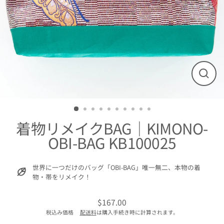
閉
じ
る
着物リメイクBAG｜KIMONO-
OBI-BAG KB100025
世界に一つだけのバッグ「OBI-BAG」唯一無二、本物の着
物・帯をリメイク！
$167.00
通
税込み価格
配送料
は購入手続き時に計算されます。
常