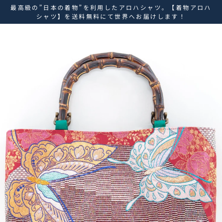
ス
最高級の”日本の着物”を利用したアロハシャツ。【着物アロハ
キ
シャツ】を送料無料にて世界へお届けします！
ッ
プ
し
て
コ
ン
テ
ン
ツ
に
移
動
す
る