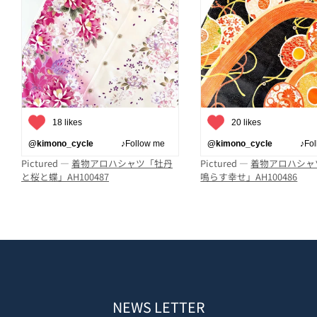
18 likes
20 likes
@kimono_cycle
♪Follow me
@kimono_cycle
♪Follo
Pictured —
着物アロハシャツ「牡丹
Pictured —
着物アロハシャ
と桜と蝶」AH100487
鳴らす幸せ」AH100486
NEWS LETTER