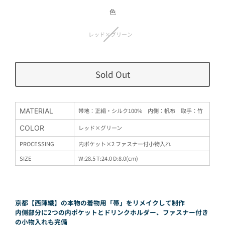
価
格
色
レッド×グリーン
Sold Out
MATERIAL
帯地：正絹・シルク100% 内側：帆布 取手：竹
COLOR
レッド×グリーン
PROCESSING
内ポケット×2 ファスナー付小物入れ
SIZE
W:28.5 T:24.0 D:8.0(cm)
京都【西陣織】の本物の着物用「帯」をリメイクして制作
内側部分に2つの内ポケットとドリンクホルダー、ファスナー付き
の小物入れも完備