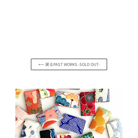
着物リメイクBAG
｜KIMONO-OBI-
BAG KB100025
$167.00
⟵ 戻るPAST WORKS -SOLD OUT-