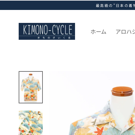
ス
最高級の”日本の着
キ
ッ
プ
し
ホーム
アロハ
て
コ
ン
テ
ン
ツ
に
移
動
す
る