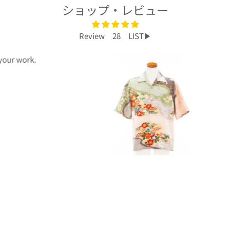
ショップ・レビュー
Review 28 LIST▶︎
プレゼントで買いました！
今回、主人へのプレゼントで購入させて頂き
ました。
着物から作られたアロハシャツで、特別感も
あり主人もとても喜んでくれて大満足です！
柄や色合いもとても良く、着心地も良かった
です。
身長は低い方ですが幅や丈もぴったりで良か
ったです！
こんなに喜んでくれるなら、毎年のプレゼン
トにしてコレクションを増やしていくのも楽
しいかなと思いました。
ぜひまた購入したいです！本当にありがとう
ございました！