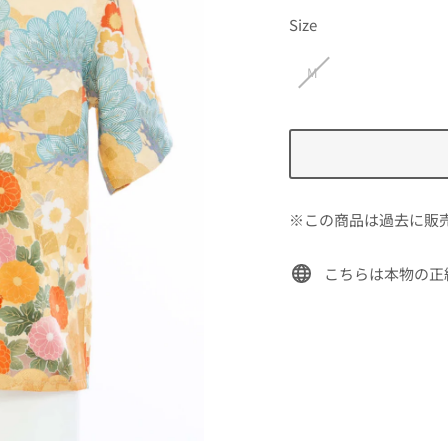
価
Size
格
M
※この商品は過去に販
こちらは本物の正