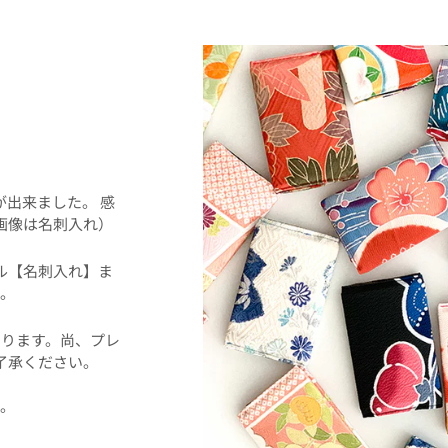
！
事が出来ました。 感
画像は名刺入れ）
ル【名刺入れ】ま
。
ります。尚、プレ
了承ください。
た。