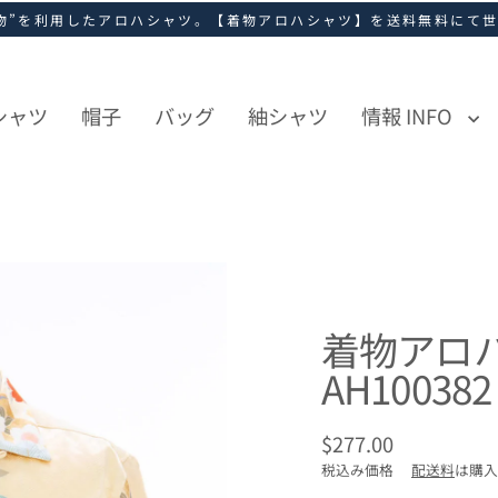
物”を利用したアロハシャツ。【着物アロハシャツ】を送料無料にて
シャツ
帽子
バッグ
紬シャツ
情報 INFO
着物アロ
AH100382
$277.00
通
税込み価格
配送料
は購入
常