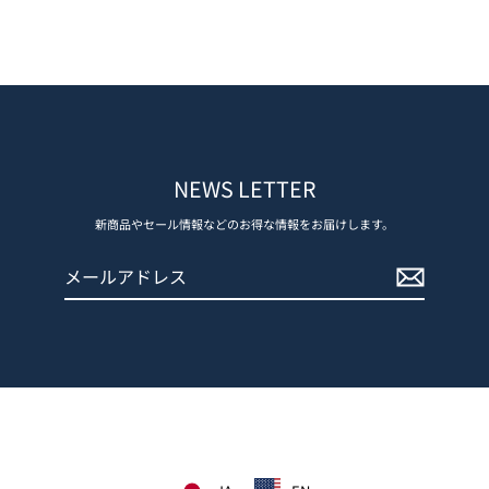
NEWS LETTER
新商品やセール情報などのお得な情報をお届けします。
メ
登
ー
録
ル
す
ア
る
ド
レ
ス