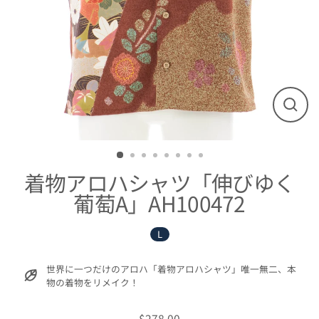
閉
じ
る
着物アロハシャツ「伸びゆく
葡萄A」AH100472
L
世界に一つだけのアロハ「着物アロハシャツ」唯一無二、本
物の着物をリメイク！
$278.00