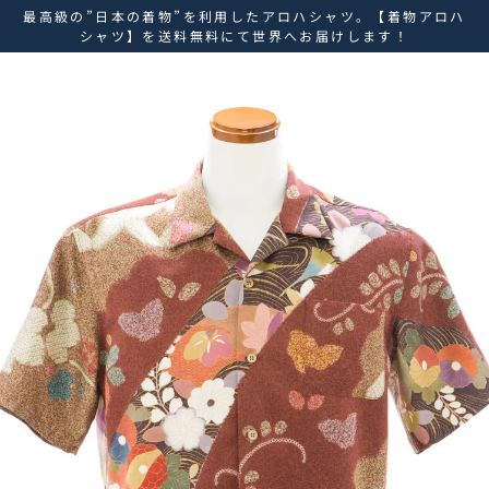
ス
最高級の”日本の着物”を利用したアロハシャツ。【着物アロハ
キ
シャツ】を送料無料にて世界へお届けします！
ッ
プ
し
て
コ
ン
テ
ン
ツ
に
移
動
す
る