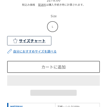
通
税込み価格
配送料
は購入手続き時に計算されます。
常
価
格
Size
L
サイズチャート
自分におすすめサイズを調べる
カートに追加
MATERIAL
正絹・シルク100%