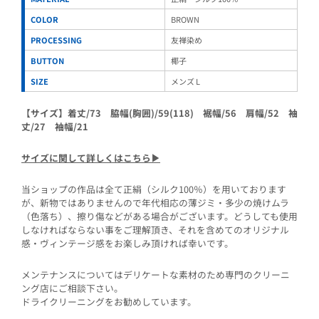
COLOR
BROWN
PROCESSING
友禅染め
BUTTON
椰子
SIZE
メンズ L
【サイズ】着丈/73 脇幅(胸囲)/59(118) 裾幅/56 肩幅/52 袖
丈/27 袖幅/21
サイズに関して詳しくはこちら▶︎
当ショップの作品は全て正絹（シルク100％）を用いております
が、新物ではありませんので年代相応の薄ジミ・多少の焼けムラ
（色落ち）、擦り傷などがある場合がございます。どうしても使用
しなければならない事をご理解頂き、それを含めてのオリジナル
感・ヴィンテージ感をお楽しみ頂ければ幸いです。
メンテナンスについてはデリケートな素材のため専門のクリーニ
ング店にご相談下さい。
ドライクリーニングをお勧めしています。