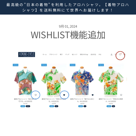
ス
最高級の”日本の着物”を利用したアロハシャツ。【着物アロハ
キ
シャツ】を送料無料にて世界へお届けします！
ッ
プ
し
9月 01, 2024
WISHLIST機能追加
て
コ
ン
テ
ン
ツ
に
移
動
す
る