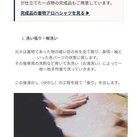
が仕立てた一点物の完成品もご用意しています。
完成品の着物アロハシャツを見る ▶︎
洗い張り・解洗い
元々は着物であった物
の縫い目の糸を全て取り、身頃・袖と
いった各パーツの状態に戻します。
その後専用の洗剤など用いて
水洗い（お湯洗い）によって一
枚一枚手作業で洗っていきます。
この後湯のし（ゆのし）の工程を経て「張り」を出します。