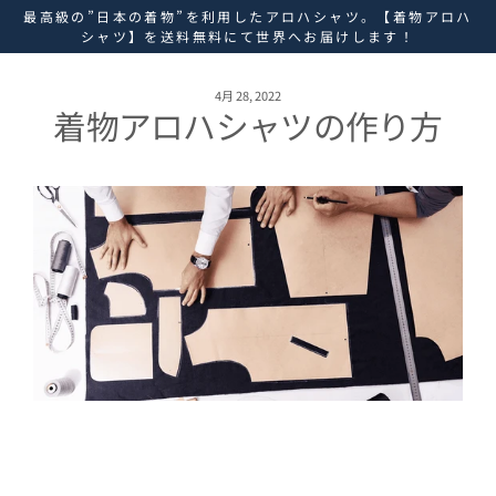
ス
最高級の”日本の着物”を利用したアロハシャツ。【着物アロハ
キ
シャツ】を送料無料にて世界へお届けします！
ッ
プ
し
4月 28, 2022
着物アロハシャツの作り方
て
コ
ン
テ
ン
ツ
に
移
動
す
る